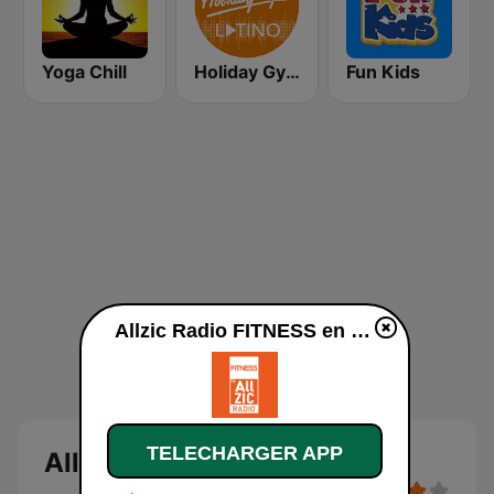
Yoga Chill
Holiday Gym Latino
Fun Kids
Allzic Radio FITNESS en ligne
TELECHARGER APP
Allzic Radio FITNESS