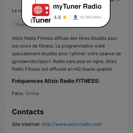
La radio référence de la musique Fitness
Publiques
Easy Listening
Allzic Radio Fitness diffuse des titres étudiés pour
les cours de fitness. La programmation a été
spécialement étudiée pour rythmer votre séance de
gym/aerobic/sport. Radio sans pub en ligne, Allzic
Radio Fitness est diffusée en HQ (haute qualité).
Fréquences Allzic Radio FITNESS:
Paris:
Online
Contacts
Site internet
http://www.allzicradio.com