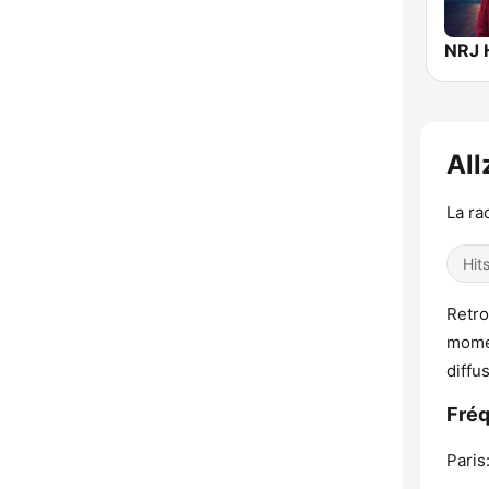
NRJ 
All
La ra
Hit
Retro
momen
diffu
Fréq
Paris