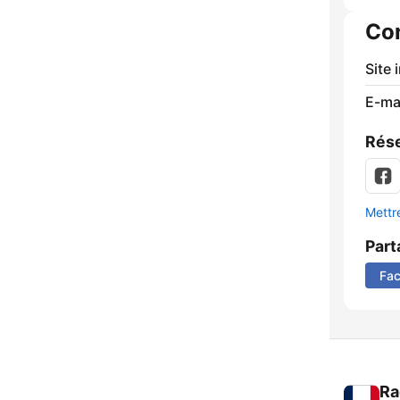
Co
Site 
E-mai
Rése
Mettre
Part
Fa
Ra