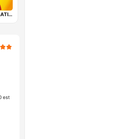
Allzic Radio LATINO
0 est