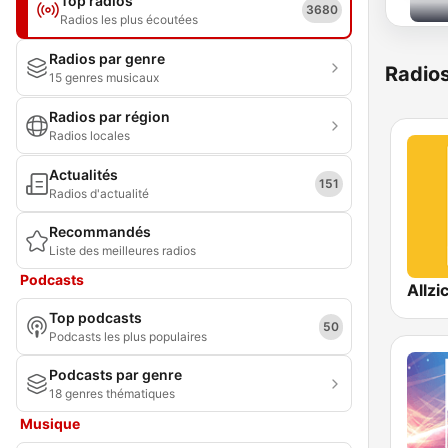
Top radios
3680
Radios les plus écoutées
Radios par genre
Radio
15 genres musicaux
Radios par région
Radios locales
Actualités
151
Radios d'actualité
Recommandés
Liste des meilleures radios
Podcasts
Top podcasts
50
Podcasts les plus populaires
Podcasts par genre
18 genres thématiques
Musique