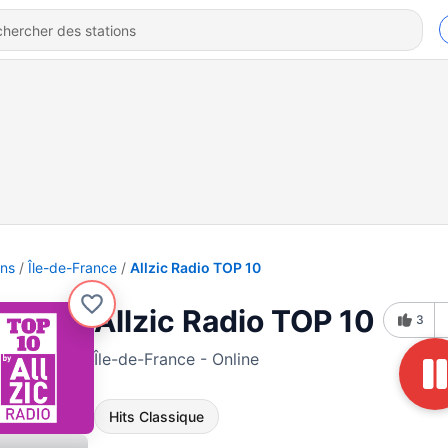
ons
Île-de-France
Allzic Radio TOP 10
Allzic Radio TOP 10
3
Île-de-France - Online
Hits Classique