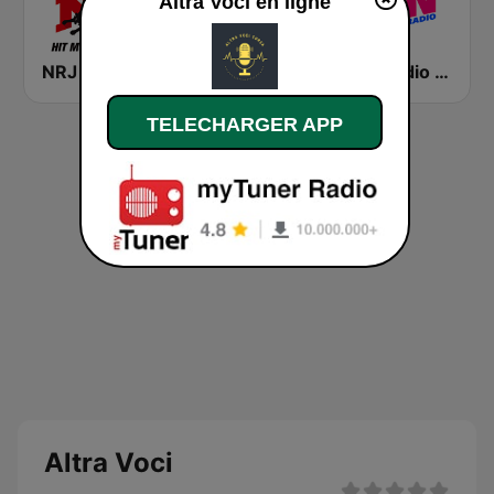
Altra Voci en ligne
NRJ
Radio Bonheur
Fun Radio FRANCE
TELECHARGER APP
Altra Voci