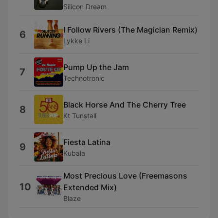
Silicon Dream
I Follow Rivers (The Magician Remix)
6
Lykke Li
Pump Up the Jam
7
Technotronic
Black Horse And The Cherry Tree
8
Kt Tunstall
Fiesta Latina
9
Kubala
Most Precious Love (Freemasons
10
Extended Mix)
Blaze