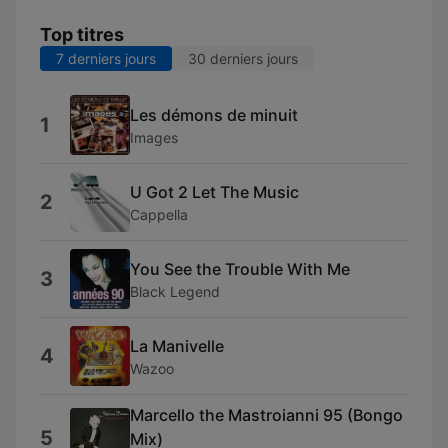
Top titres
7 derniers jours
30 derniers jours
Les démons de minuit
1
Images
U Got 2 Let The Music
2
Cappella
You See the Trouble With Me
3
Black Legend
La Manivelle
4
Wazoo
Marcello the Mastroianni 95 (Bongo
5
Mix)