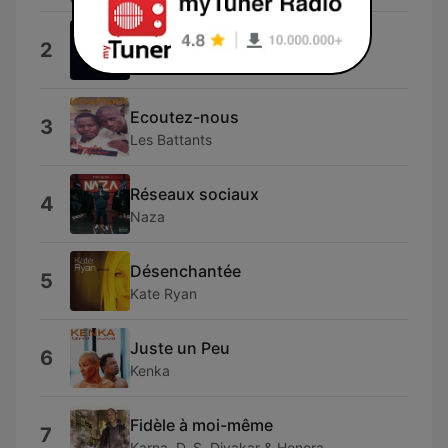
Triangle des Bermudes
2
Zirio
Ecoutez-nous
3
Les Battants
Réseaux sociaux
4
Naza
Désenchantée
5
Kate Ryan
Juste un Peu
6
Kenka
Fidèle à moi-même
7
Karna, D. S. Divakar & Henora