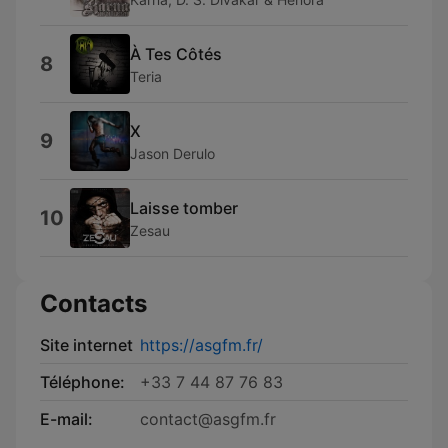
À Tes Côtés
8
Teria
X
9
Jason Derulo
Laisse tomber
10
Zesau
Contacts
Site internet
https://asgfm.fr/
Téléphone:
+33 7 44 87 76 83
E-mail:
contact@asgfm.fr