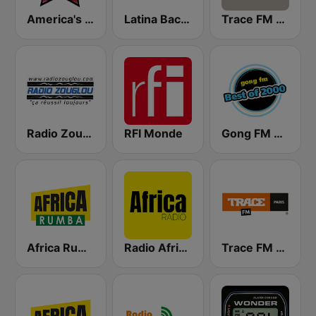
America's Country
Latina Bachata
Trace FM Cote D'Ivoire
Radio Zouglou
RFI Monde
Gong FM Best of 2000
Africa Rumba
Radio Africa 1
Trace FM Paris