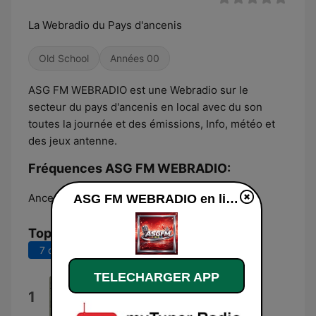
La Webradio du Pays d'ancenis
Old School
Années 00
ASG FM WEBRADIO est une Webradio sur le
secteur du pays d'ancenis en local avec du son
toutes la journée et des émissions, Info, météo et
des jeux antenne.
Fréquences ASG FM WEBRADIO:
Ancenis:
Online
ASG FM WEBRADIO en ligne
Top titres
7 derniers jours
30 derniers jours
TELECHARGER APP
Angelina
1
JKL OFFICIEL