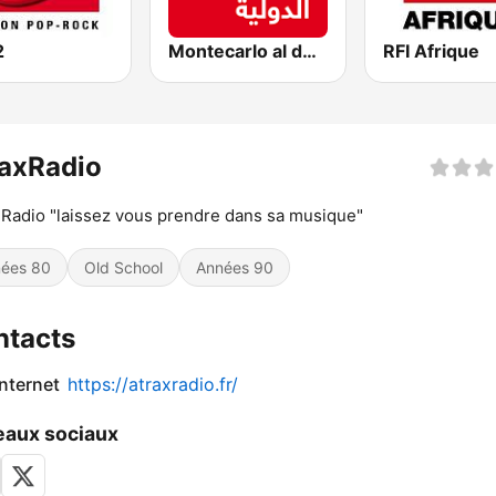
2
Montecarlo al doualiya (مونت كارلو الدولية)
RFI Afrique
raxRadio
 Radio "laissez vous prendre dans sa musique"
ées 80
Old School
Années 90
ntacts
internet
https://atraxradio.fr/
aux sociaux