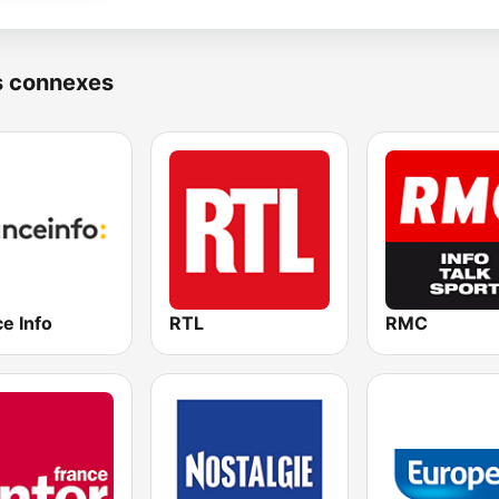
s connexes
e Info
RTL
RMC