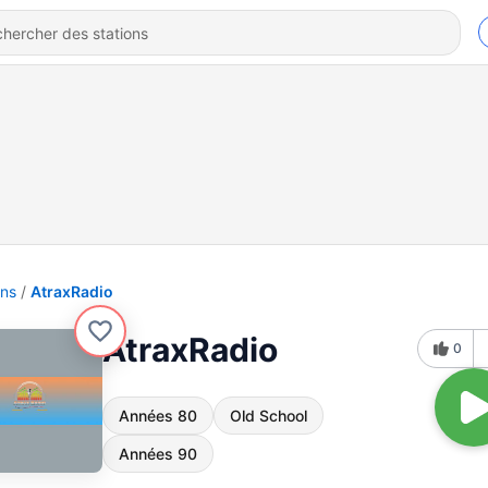
ons
AtraxRadio
AtraxRadio
0
Années 80
Old School
Années 90