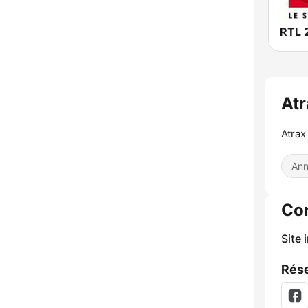
RTL 
At
Atrax
Ann
Co
Site 
Rése