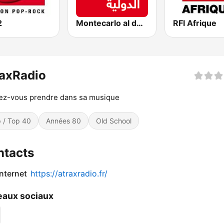
2
Montecarlo al doualiya (مونت كارلو الدولية)
RFI Afrique
raxRadio
ez-vous prendre dans sa musique
 / Top 40
Années 80
Old School
ntacts
internet
https://atraxradio.fr/
aux sociaux