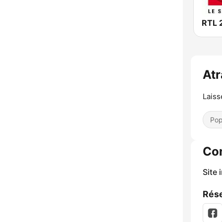
RTL 
At
Laiss
Pop
Co
Site 
Rése