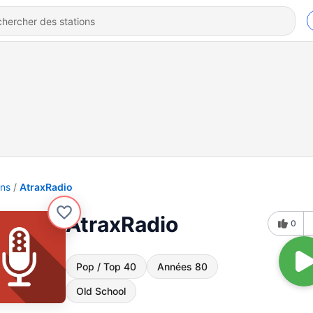
ons
AtraxRadio
AtraxRadio
0
Pop / Top 40
Années 80
Old School