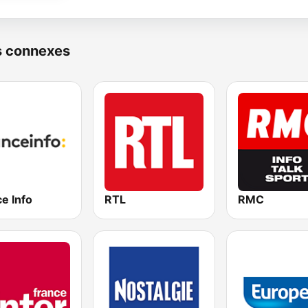
s connexes
e Info
RTL
RMC