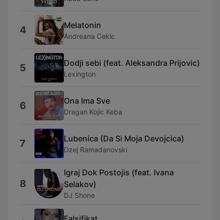
Melatonin
4
Andreana Cekic
Dodji sebi (feat. Aleksandra Prijovic)
5
Lexington
Ona Ima Sve
6
Dragan Kojic Keba
Lubenica (Da Si Moja Devojcica)
7
Dzej Ramadanovski
Igraj Dok Postojis (feat. Ivana
8
Selakov)
DJ Shone
Falsifikat