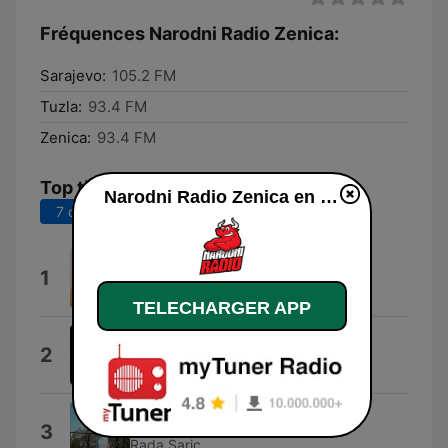
Fréquences Narodni Radio Zenica:
Sarajevo:
105.2 FM
Tuzla:
93.4 FM
Zenica:
93.4 FM
Top titres
Narodni Radio Zenica en ligne
7 derniers jours
30 derniers jours
Tunel
1
Viki Miljkovic
TELECHARGER APP
TEA
2
Tea Tairovic
Svetlo
3
Rada Saric