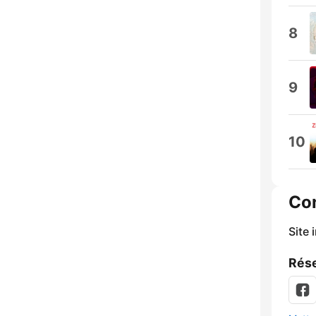
8
9
10
Co
Site 
Rése