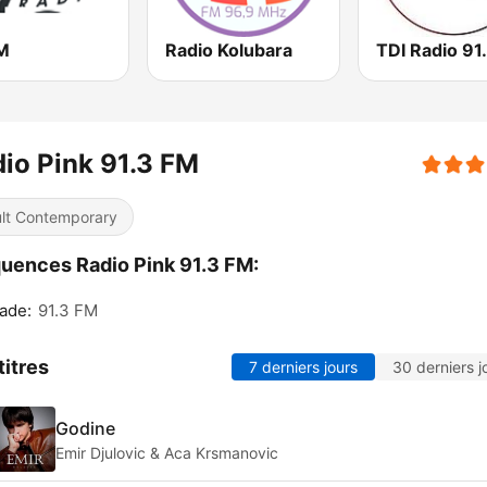
FM
Radio Kolubara
TDI Radio 91
io Pink 91.3 FM
lt Contemporary
uences Radio Pink 91.3 FM:
ade:
91.3 FM
titres
7 derniers jours
30 derniers j
Godine
Emir Djulovic & Aca Krsmanovic