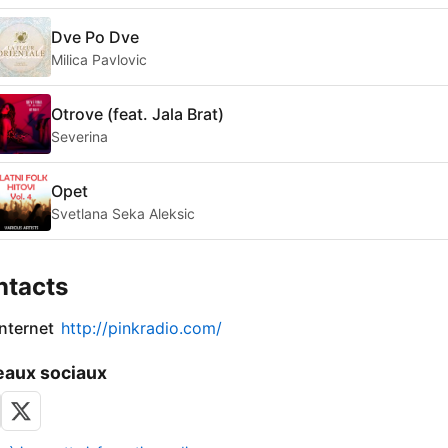
Dve Po Dve
Milica Pavlovic
Otrove (feat. Jala Brat)
Severina
Opet
Svetlana Seka Aleksic
ntacts
internet
http://pinkradio.com/
aux sociaux