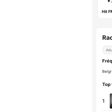
Hit 
Rad
Adu
Fréq
Belgr
Top 
1