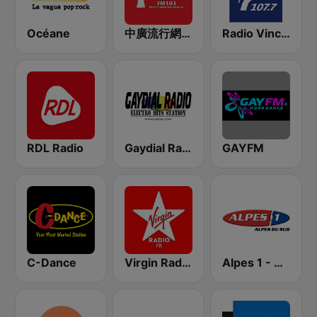
Océane
中廣流行網 I like radio
Radio Vinci Autoroutes Alpes
RDL Radio
Gaydial Radio
GAYFM
C-Dance
Virgin Radio FR
Alpes 1 - Alpes du Sud