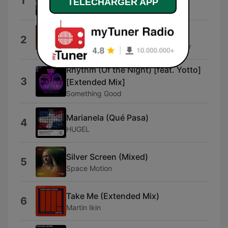
1
TELECHARGER APP
Mau P
Can't Get Enough
2
Block & Crown & Sebastian Gnewkow
Rhythm (Of the Night) [feat. Yotto]
3
[Extended Mix]
Something Good
Marianela (Qué Pasa)
4
HUGEL
Silver Screen (Mixed)
5
Space Motion
Take Me (Extended Mix)
6
Martin Ikin