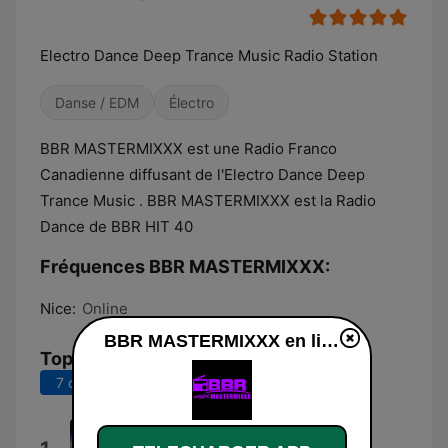
Electro Dance Deep Trance Music Radio Station
Danse / EDM
Électro
BBR MASTERMIXXX est une Radio Franco
Canadienne diffusant de l'Electro Dance Deep
Trance Music . BBR MASTERMIXXX est la Radio
Dance de BBR HIT 40
Fréquences BBR MASTERMIXXX:
Nice:
Online
BBR MASTERMIXXX en ligne
Top titres
7 derniers jours
30 derniers jours
Drugs From Amsterdam