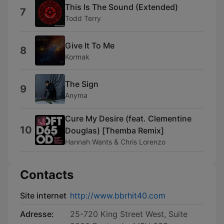
This Is The Sound (Extended)
7
Todd Terry
Give It To Me
8
Kormak
The Sign
9
Anyma
Cure My Desire (feat. Clementine
10
Douglas) [Themba Remix]
Hannah Wants & Chris Lorenzo
Contacts
Site internet
http://www.bbrhit40.com
Adresse:
25-720 King Street West, Suite