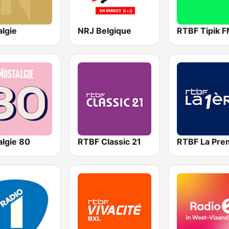
algie
NRJ Belgique
RTBF Tipik 
algie 80
RTBF Classic 21
RTBF La Pre