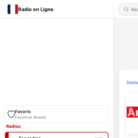
Radio en Ligne
Stati
Favoris
Favoris et récents
Radios