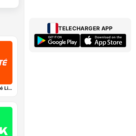
TELECHARGER APP
RTBF VivaCité Liège