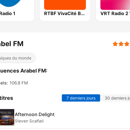
Radio 1
RTBF VivaCité Bruxelles
abel FM
iques du monde
uences Arabel FM:
els:
106.8 FM
titres
7 derniers jours
30 derniers j
Afternoon Delight
Steven Scalfati