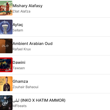
Mishary Alafasy
Zilat Alafza
Aytaç
Sellam
Ambient Arabian Oud
Rafael Krux
Dawini
Tawsen
Ghamza
Zouhair Bahaoui
ليلي (INKO X HATIM AMMOR)
MFbeats