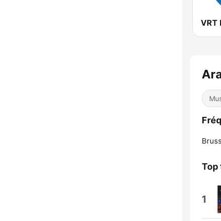
VRT 
Ar
Mus
Fréq
Bruss
Top 
1