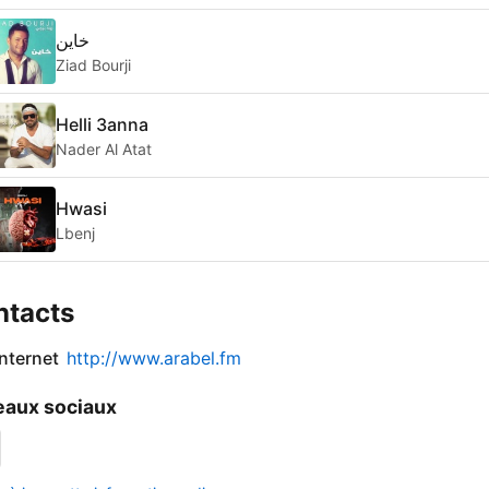
خاين
Ziad Bourji
Helli 3anna
Nader Al Atat
Hwasi
Lbenj
ntacts
internet
http://www.arabel.fm
aux sociaux