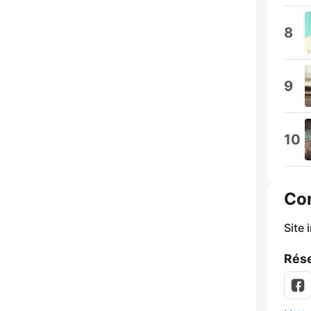
8
9
10
Co
Site 
Rése