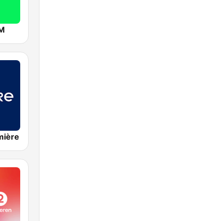
FM
mière