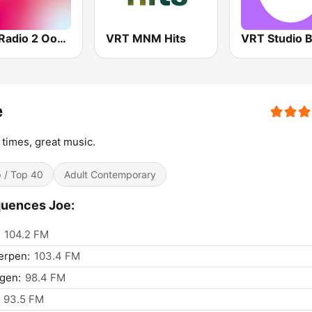
VRT Radio 2 Oost-Vlaanderen
VRT MNM Hits
e
times, great music.
 / Top 40
Adult Contemporary
uences Joe:
104.2 FM
erpen:
103.4 FM
gen:
98.4 FM
93.5 FM