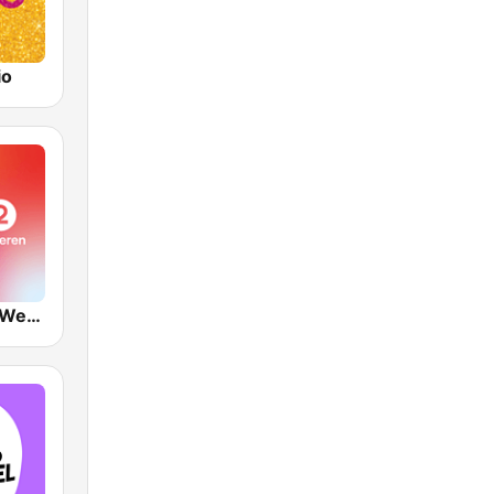
io
VRT Radio 2 West-Vlaanderen