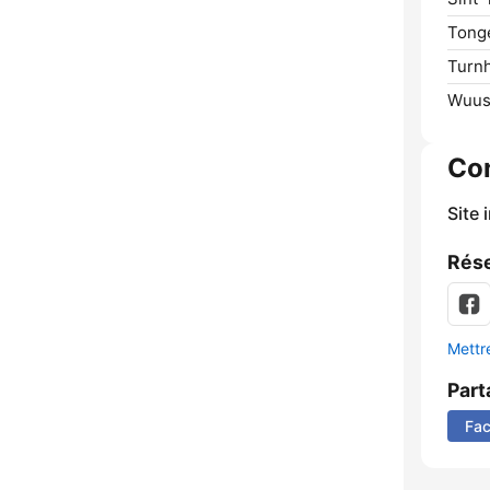
Tong
Turnh
Wuus
Co
Site 
Rése
Mettre
Part
Fa