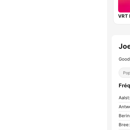
Jo
Good 
Pop
Fréq
Aalst:
Antw
Berin
Bree: