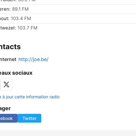
eren:
89.1 FM
out:
103.4 FM
twezel:
103.7 FM
ntacts
internet
http://joe.be/
aux sociaux
 à jour cette information radio
ager
cebook
Twitter