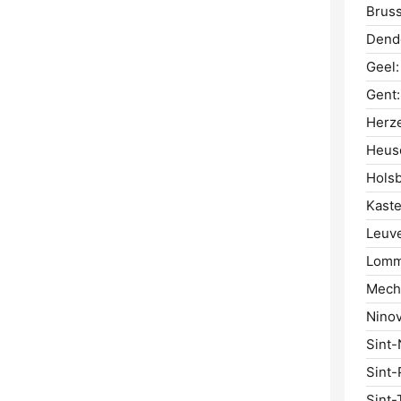
Bruss
Dend
Geel:
Gent:
Herze
Heus
Hols
Kaste
Leuv
Lomm
Mech
Ninov
Sint-
Sint-
Sint-