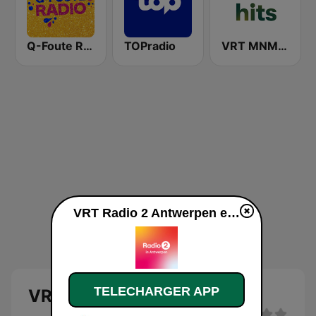
Q-Foute Radio
TOPradio
VRT MNM Hits
VRT Radio 2 Antwerpen en ligne
TELECHARGER APP
VRT Radio 2 Antwerpen