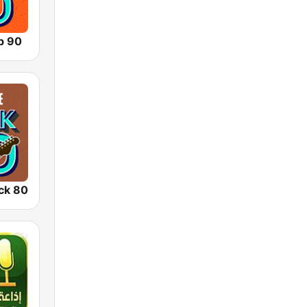
p 90
ck 80