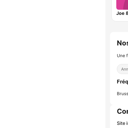
Joe 8
Nos
Une f
Ann
Fréq
Bruss
Co
Site 