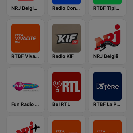
NRJ Belgique
Radio Contact
RTBF Tipik FM
RTBF VivaCité Bruxelles
Radio KIF
NRJ België
Fun Radio BELGIQUE
Bel RTL
RTBF La Première