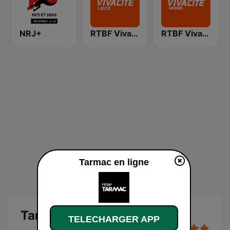
NRJ+
RTBF VivaCité Liège
RTBF VivaCité Hainaut
Tarmac en ligne
Tarmac
TELECHARGER APP