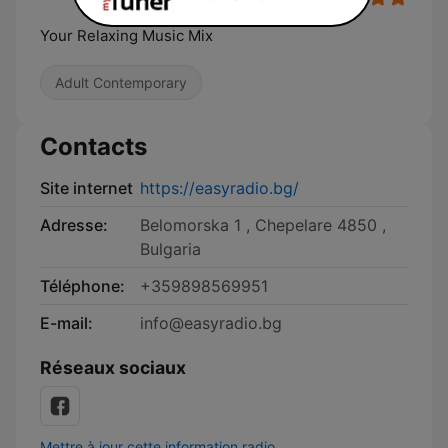
Your Relaxing Music Mix
Adult Contemporary
Contacts
Site internet
https://easyradio.bg/
Adresse:
Belomorska 1 , Chepelare 4850 ,
Bulgaria
Téléphone:
+359898569951
E-mail:
info@easyradio.bg
Réseaux sociaux
Mettre à jour cette information radio