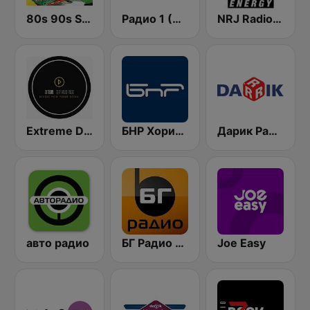
80s 90s Super Pop Hits
Радио 1 (Radio 1)
NRJ Radio ENERGY
Extreme Deep House Radio
БНР Хоризонт (BNR Horizont)
Дарик Радио ( Darik Radio )
авто радио
БГ Радио 91.9 ( BG Radio )
Joe Easy