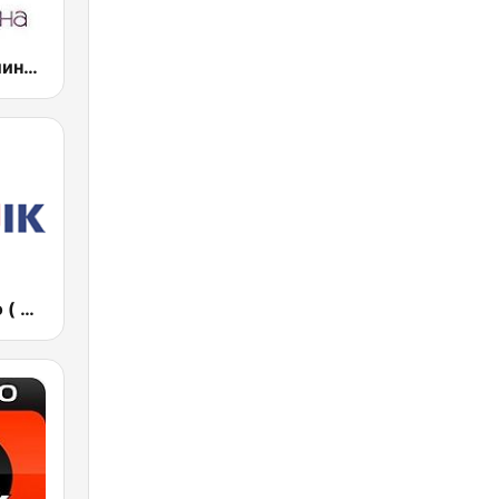
Радио Веселина 99.1 FM
Дарик Радио ( Darik Radio )