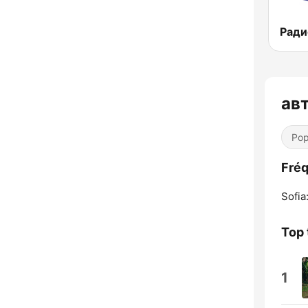
ав
Pop
Fréq
Sofia
Top 
1