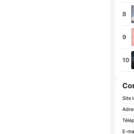
8
9
10
Co
Site 
Adre
Télé
E-mai