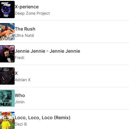
X-perience
Deep Zone Project
The Rush
Ultra Naté
Jennie Jennie - Jennie Jennie
Fredi
X
Adrian X
Who
Jimin
Loco, Loco, Loco (Remix)
Dezi B