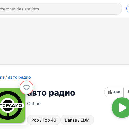
ons
авто радио
авто радио
468
Online
Pop / Top 40
Danse / EDM