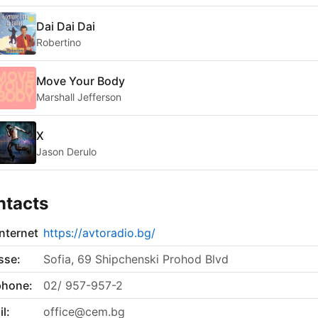
Dai Dai Dai
Robertino
Move Your Body
Marshall Jefferson
X
Jason Derulo
ntacts
internet
https://avtoradio.bg/
sse:
Sofia, 69 Shipchenski Prohod Blvd
phone:
02/ 957-957-2
l:
office@cem.bg