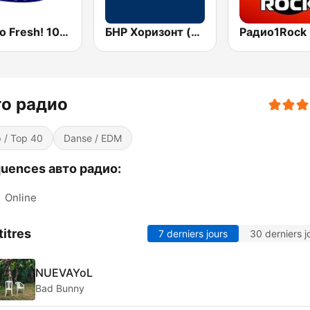
Радио Fresh! 100.3 FM
БНР Хоризонт (BNR Horizont)
то радио
 / Top 40
Danse / EDM
uences авто радио:
:
Online
titres
7 derniers jours
30 derniers j
NUEVAYoL
Bad Bunny