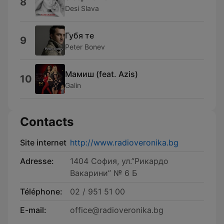
8
Desi Slava
Губя те
9
Peter Bonev
Мамиш (feat. Azis)
10
Galin
Contacts
Site internet
http://www.radioveronika.bg
Adresse:
1404 София, ул.”Рикардо
Вакарини” № 6 Б
Téléphone:
02 / 951 51 00
E-mail:
office@radioveronika.bg