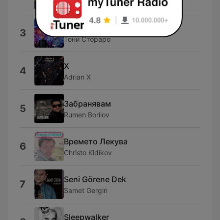
ColdTreap
24 часа
3
Тони Стораро
X
4
Adrian X
Забранявам
5
Rumen Borilov
Времето Лекува
6
Christo Kidikov
Seni Görene Dek
7
Samet Gergin
Sleepwalker