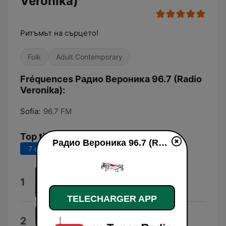
Veronika)
Ритъмът на сърцето!
Folk
Adult Contemporary
Fréquences Радио Вероника 96.7 (Radio
Veronika):
Sofia:
96.7 FM
Top titres
Радио Вероника 96.7 (Radio Veronika) en ligne
7 derniers jours
30 derniers jours
Те Са Тук
1
Мирослав Миндов
TELECHARGER APP
Кеш Кеш
2