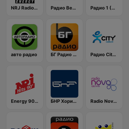
NRJ Radio ENERGY
Радио Веселина 99.1 FM
Радио 1 (Radio 1)
авто радио
БГ Радио 91.9 ( BG Radio )
Радио City 99.7 FM
Energy 90's Only
БНР Хоризонт (BNR Horizont)
Radio Nova 101.7 FM