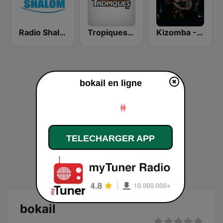
Radio Shalom
Tropiques Bob Marley
Kizomba - Zouk
bokail en ligne
TELECHARGER APP
bokail