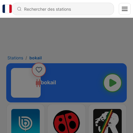
Stations
bokail
bokail