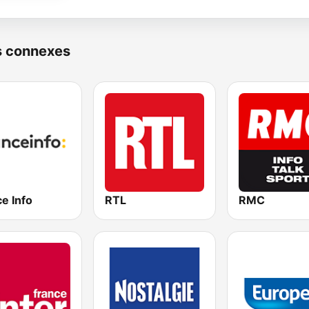
s connexes
e Info
RTL
RMC