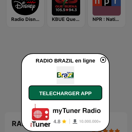
Radio Disney Latinoamérica
KBUE Que Buena 105.5 / 94.3 FM (US Only)
NPR : National Public Radio
RADIO BRAZIL en ligne
TELECHARGER APP
RADIO BRAZIL