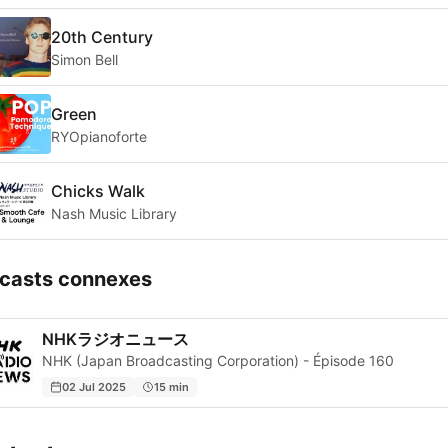
20th Century
Simon Bell
Green
RYOpianoforte
Chicks Walk
Nash Music Library
casts connexes
NHKラジオニュース
NHK (Japan Broadcasting Corporation) - Épisode 160
02 Jul 2025
15 min