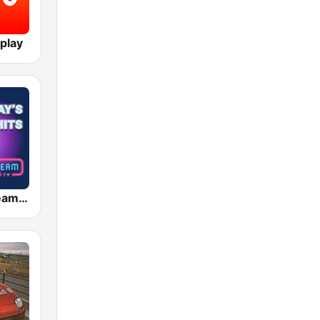
play
ビームFM (Beam FM)