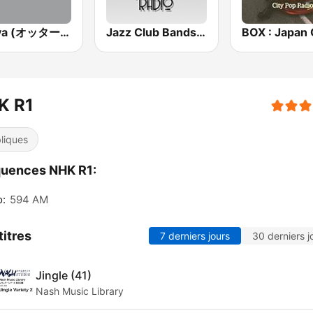
Ottava (オッターヴァ)
Jazz Club Bandstand
K R1
liques
quences NHK R1:
o:
594 AM
titres
7 derniers jours
30 derniers j
Jingle (41)
Nash Music Library