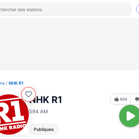
ons
NHK R1
NHK R1
654
594 AM
Publiques