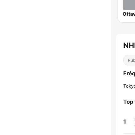
NH
Pub
Fré
Toky
Top 
1