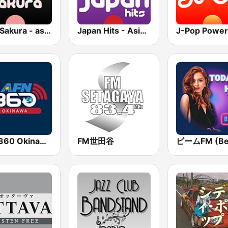
Jazz Sakura - asia DREAM radio
Japan Hits - Asia DREAM Radio
J-Pop Power
AFN 360 Okinawa (Japan Only)
FM世田谷