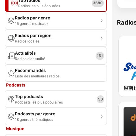
Top radios
3680
Radios les plus écoutées
Radios par genre
Radio
15 genres musicaux
Radios par région
Radios locales
Actualités
151
Radios d'actualité
Recommandés
Liste des meilleures radios
Podcasts
Top podcasts
50
Podcasts les plus populaires
Podcasts par genre
18 genres thématiques
Musique