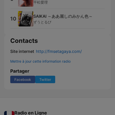
平松愛理
SAIKAI ～ああ麗しのみかん色～
10
ずうとるび
Contacts
Site internet
http://fmsetagaya.com/
Mettre à jour cette information radio
Partager
Facebook
Twitter
Radio en Ligne