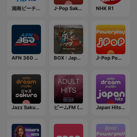
湘南ビーチFM (Shonan Beach FM)
J-Pop Sakura 懐かしい
NHK R1
AFN 360 Tokyo (Japan Only)
BOX : Japan City Pop -日本のシティポップ
J-Pop Powerplay
Jazz Sakura - asia DREAM radio
ビームFM (Beam FM) - Adult Hits
Japan Hits - Asia DREAM Radio