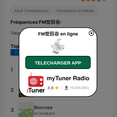
Adult Contemporary
Discussions et débats
Fréquences FM世田谷:
Tokyo:
83.4 FM
FM世田谷 en ligne
Top titres
7 derniers jours
30 derniers jours
TELECHARGER APP
Go.Go.Jp
1
山弦
Tell Me Something
2
山弦
Bioscope
3
rei harakami