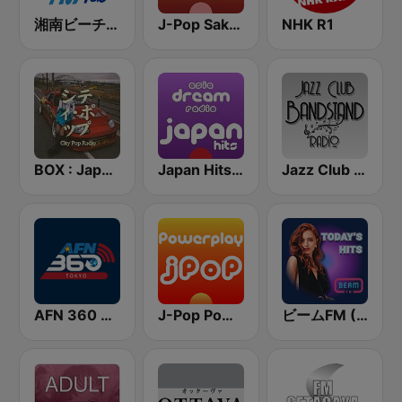
湘南ビーチFM (Shonan Beach FM)
J-Pop Sakura 懐かしい
NHK R1
BOX : Japan City Pop -日本のシティポップ
Japan Hits - Asia DREAM Radio
Jazz Club Bandstand
AFN 360 Tokyo (Japan Only)
J-Pop Powerplay
ビームFM (Beam FM)