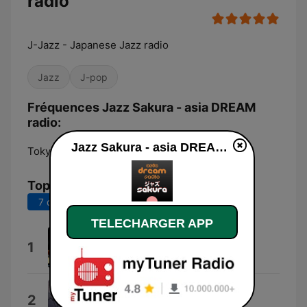
radio
J-Jazz - Japanese Jazz radio
Jazz
J-pop
Fréquences Jazz Sakura - asia DREAM
radio:
Jazz Sakura - asia DREAM radio en ligne
Tokyo:
Online
Top titres
7 derniers jours
30 derniers jours
TELECHARGER APP
Cashews
1
Andy Ezrin
Sphinx
2