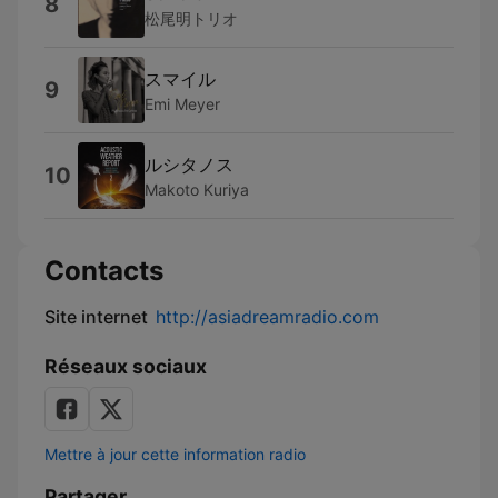
8
松尾明トリオ
スマイル
9
Emi Meyer
ルシタノス
10
Makoto Kuriya
Contacts
Site internet
http://asiadreamradio.com
Réseaux sociaux
Mettre à jour cette information radio
Partager