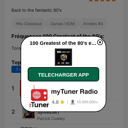
Back to the fantastic 80's
Hits Classique
Danse / EDM
Années 80
Fréquences 100 Greatest of the 80's:
100 Greatest of the 80's en ligne
Toronto:
Online
Top titres
7 derniers jours
30 derniers jours
TELECHARGER APP
Don't You Want Me
1
The Human League
Do You Wanna Funk? (feat.
2
Sylvester)
Patrick Cowley