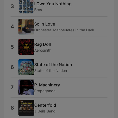
I Owe You Nothing
3
Bros
So In Love
4
Orchestral Manoeuvres In the Dark
Rag Doll
5
Aerosmith
State of the Nation
6
State of the Nation
P. Machinery
7
Propaganda
Centerfold
8
J Geils Band