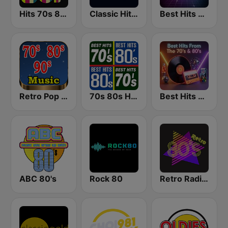
Hits 70s 80s
Classic Hits 109 - 70s 80s 90s
Best Hits Radio 80's
Retro Pop Hits 80s 90s
70s 80s Hits Radio
Best Hits From The 70’s & 80’s
ABC 80's
Rock 80
Retro Radio 80s