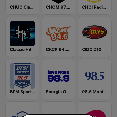
CHUC Classic Rock 107.9 FM
CHOM 97.7 FM
CHOI Radio X 98.1 FM
Classic Hits 109 - 70s 80s 90s
CKCK 94.5 Jack FM
CIDC Z103.5
BPM Sports 91.9 FM
Energie Québec 98.9 FM
98.5 Montréal