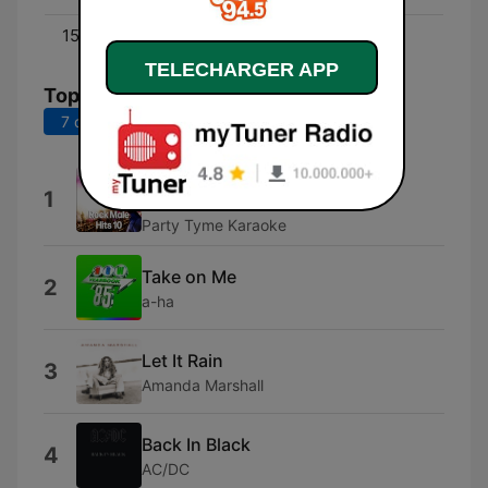
15:00 - 18:00
Derek
TELECHARGER APP
Top titres
7 derniers jours
30 derniers jours
Back In Black (Made Popular By
1
AC/DC) [Karaoke Version]
Party Tyme Karaoke
Take on Me
2
a-ha
Let It Rain
3
Amanda Marshall
Back In Black
4
AC/DC