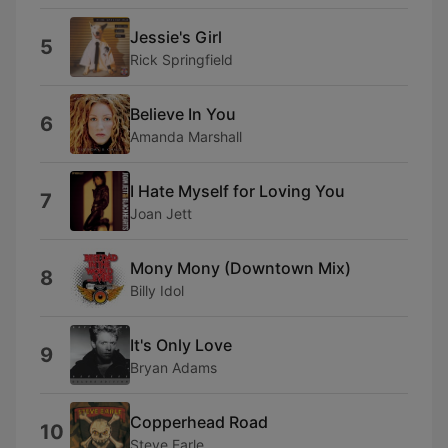
Jessie's Girl
5
Rick Springfield
Believe In You
6
Amanda Marshall
I Hate Myself for Loving You
7
Joan Jett
Mony Mony (Downtown Mix)
8
Billy Idol
It's Only Love
9
Bryan Adams
Copperhead Road
10
Steve Earle