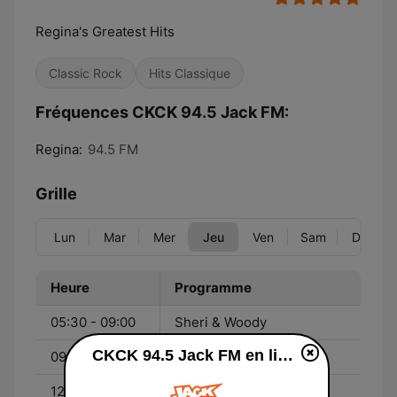
Regina's Greatest Hits
Classic Rock
Hits Classique
Fréquences CKCK 94.5 Jack FM:
Regina:
94.5 FM
Grille
Lun
Mar
Mer
Jeu
Ven
Sam
Dim
Heure
Programme
05:30 - 09:00
Sheri & Woody
CKCK 94.5 Jack FM en ligne
09:00 - 12:00
Colleen
12:00 - 15:00
Shack