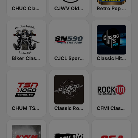
CHUC Classic Rock 107.9 FM
CJWV Oldies 96.7 FM
Retro Pop Hits 80s 90s
Biker Classic Rock Radio
CJCL Sportsnet 590 The Fan
Classic Hits 109 - 70s 80s 90s
CHUM TSN 1050 AM
Classic Rock 109
CFMI Classic Rock 101