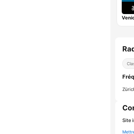
Rad
Cla
Fréq
Züric
Co
Site 
Mettre