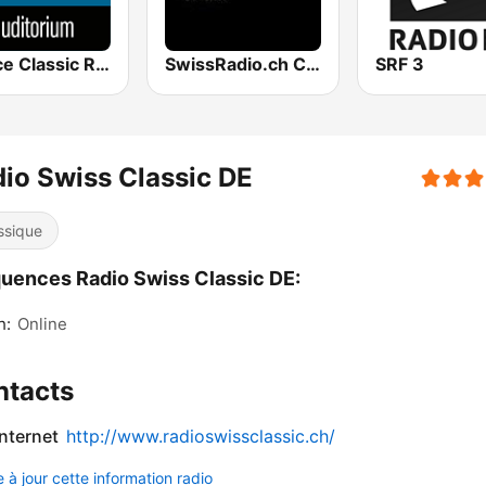
Venice Classic Radio | VCR Auditorium
SwissRadio.ch Classical Opera
SRF 3
io Swiss Classic DE
ssique
uences Radio Swiss Classic DE:
h:
Online
ntacts
internet
http://www.radioswissclassic.ch/
 à jour cette information radio