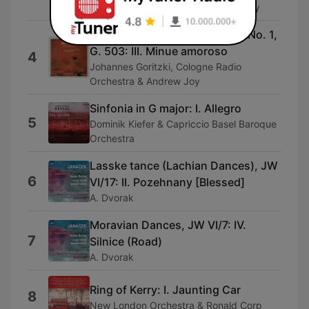
Kirk Trevor & Slovak Radio Symphony
Symphony in D major, Op. 12, No. 1,
G. 503: III. Minue amoroso
4
Johannes Goritzki, Cologne Radio
Orchestra & Andrew Joy
Sinfonia in G major: I. Allegro
5
Dominik Kiefer & Capriccio Basel Baroque
Orchestra
Lasske tance (Lachian Dances), JW
6
VI/17: II. Pozehnany [Blessed]
A. Dvorak
Moravian Dances, JW VI/7: IV.
7
Silnice (Road)
A. Dvorak
Ring of Kerry: I. Jaunting Car
8
New London Orchestra & Ronald Corp