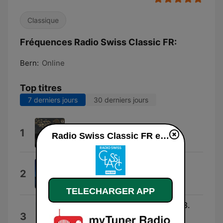
Classique
Fréquences Radio Swiss Classic FR:
Bern:
Online
Top titres
7 derniers jours
30 derniers jours
Angélus
1
Radio Swiss Classic FR en ligne
Markus Poschner
Overshadowed (Arr. for Harp &
2
Piano by Duo Praxedis)
Duo Praxedis
TELECHARGER APP
Scenes poetiques, Op. 46: No. 3.
3
Sur la Montagne