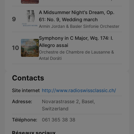
A Midsummer Night's Dream, Op.
9
61: No. 9, Wedding march
Armin Jordan & Basler Sinfonie Orchester
Symphony in C Major, Wq. 174: I.
Allegro assai
10
Orchestre de Chambre de Lausanne &
Antal Doráti
Contacts
Site internet
http://www.radioswissclassic.ch/
Adresse:
Novarastrasse 2, Basel,
Switzerland
Téléphone:
061 365 38 38
Réseaux sociaux