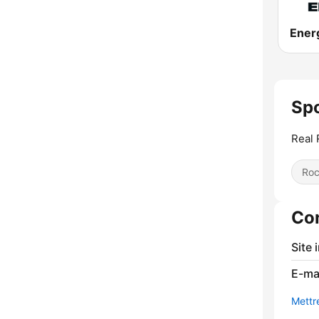
Ener
Sp
Real 
Ro
Co
Site 
E-mai
Mettre