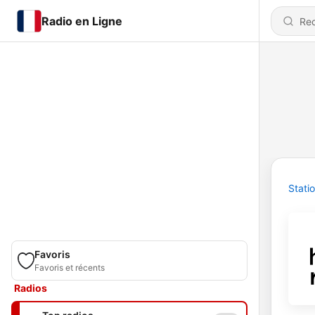
Radio en Ligne
Stati
Favoris
Favoris et récents
Radios