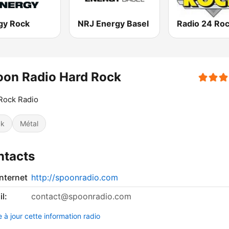
gy Rock
NRJ Energy Basel
Radio 24 Ro
oon Radio Hard Rock
Rock Radio
ck
Métal
ntacts
internet
http://spoonradio.com
l:
contact@spoonradio.com
 à jour cette information radio