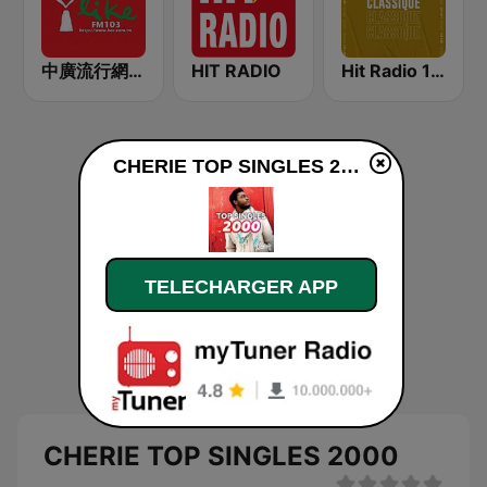
中廣流行網 I like radio
HIT RADIO
Hit Radio 100% Classique (هيت راديو)
CHERIE TOP SINGLES 2000 en ligne
TELECHARGER APP
CHERIE TOP SINGLES 2000