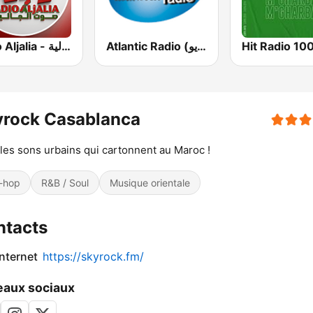
Atlantic Radio (أتلانتيك راديو)
Radio Aljalia - راديو الجالية
yrock Casablanca
les sons urbains qui cartonnent au Maroc !
-hop
R&B / Soul
Musique orientale
ntacts
internet
https://skyrock.fm/
aux sociaux