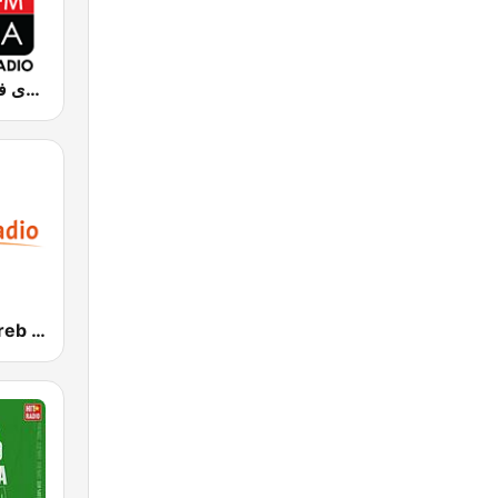
Chada FM (شدى فم)
Medi 1 Maghreb (ميدى1 مغرب)