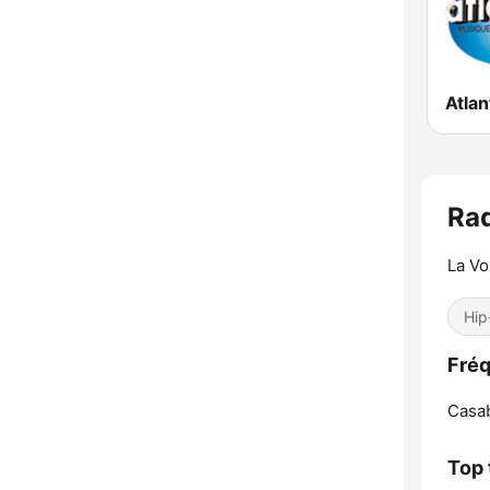
La V
Hip
Casab
Top 