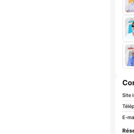
Co
Site 
Télé
E-mai
Rése