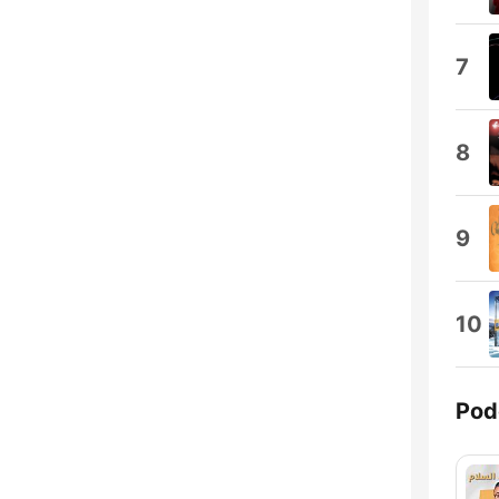
7
8
9
10
Pod