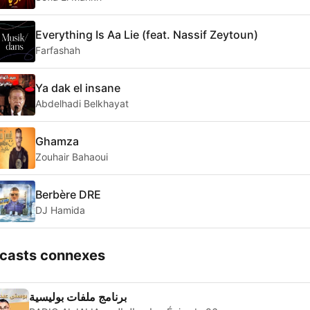
Everything Is Aa Lie (feat. Nassif Zeytoun)
Farfashah
Ya dak el insane
Abdelhadi Belkhayat
Ghamza
Zouhair Bahaoui
Berbère DRE
DJ Hamida
casts connexes
برنامج ملفات بوليسية