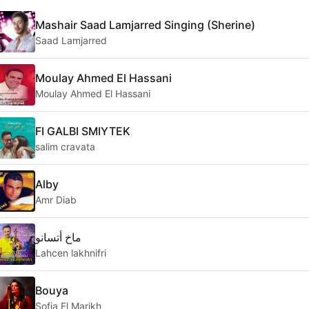
Mashair Saad Lamjarred Singing (Sherine)
Saad Lamjarred
Moulay Ahmed El Hassani
Moulay Ahmed El Hassani
FI GALBI SMIYTEK
salim cravata
Alby
Amr Diab
ماخ أتسانو
Lahcen lakhnifri
Bouya
Sofia El Marikh