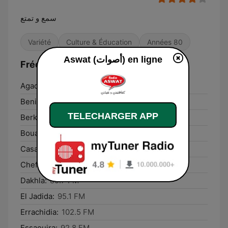
سمع و تمتع
Variété
Culture & Éducation
Années 80
Aswat (أصوات) en ligne
Fréquences Aswat (أصوات):
Agadir:
100.4 FM
Beni Mellal:
94.0 FM
TELECHARGER APP
Berkane:
102.0 FM
Bouarfa:
89.1 FM
Casablanca:
104.3 FM
Chefchaouene:
105.9 FM
Dakhla:
89.7 FM
El Jadida:
95.1 FM
Errachidia:
102.5 FM
Essaouira:
92.8 FM