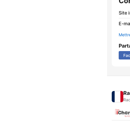
Co
Site 
E-mai
Mettre
Part
Fa
Ra
Rad