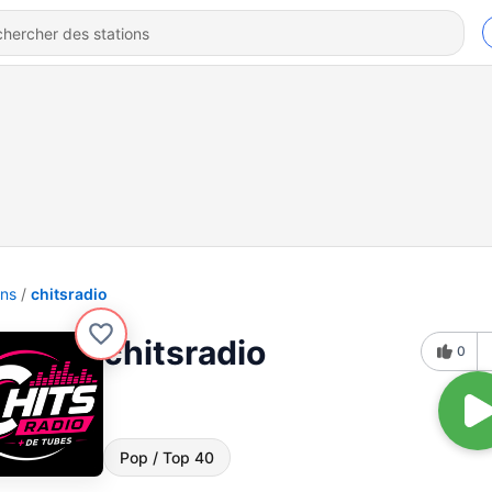
ons
chitsradio
chitsradio
0
Pop / Top 40