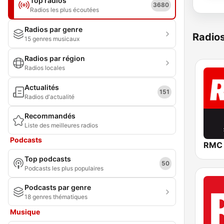
Top radios
3680
Radios les plus écoutées
Radios par genre
Radio
15 genres musicaux
Radios par région
Radios locales
Actualités
151
Radios d'actualité
Recommandés
Liste des meilleures radios
Podcasts
RMC
Top podcasts
50
Podcasts les plus populaires
Podcasts par genre
18 genres thématiques
Musique