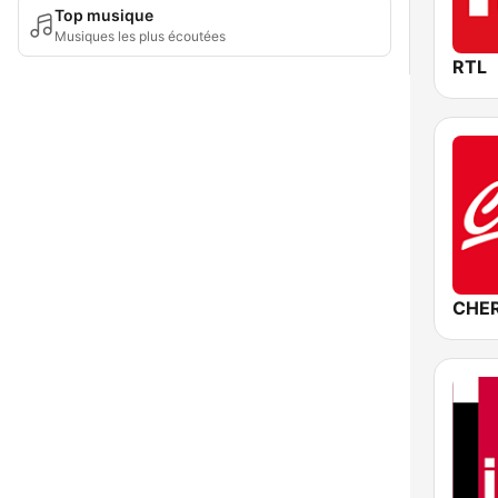
Top musique
Musiques les plus écoutées
RTL
CHER