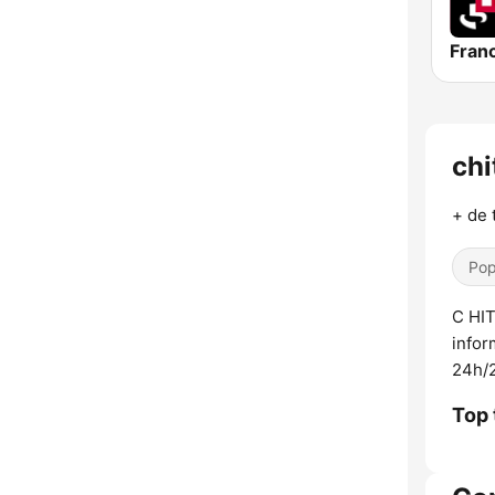
Franc
chi
+ de 
Pop
C HIT
infor
24h/
Top 