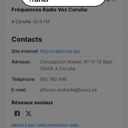
Fréquences Radio Voz Coruña:
A Coruña:
92.6 FM
Contacts
Site internet
http://radiovoz.es/
Adresse:
Concepción Arenal, Nº 11-13 Bajo.
15006 A Coruña
Téléphone:
981 180 898
E-mail:
alfonso.andrade@lavoz.es
Réseaux sociaux
Mettre à jour cette information radio