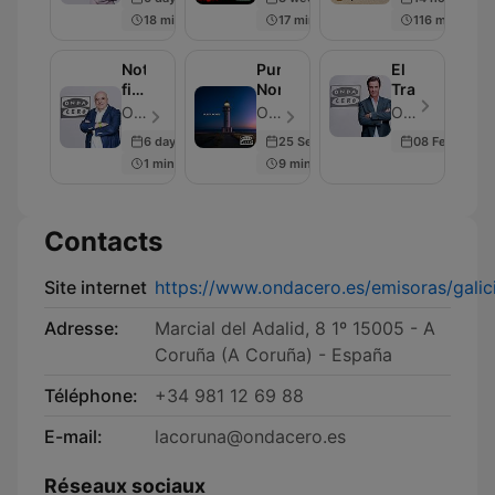
18 min
17 min
116 min
Noticias
Punta
El
fin
Norte
Transistor
de
OndaCero - Épisode 297
OndaCero - Épisode 300
OndaCero - Épisode 300
semana
6 days ago
25 Sep 2025
08 Feb 2024
1 min
9 min
Contacts
Site internet
https://www.ondacero.es/emisoras/galic
Adresse:
Marcial del Adalid, 8 1º 15005 - A
Coruña (A Coruña) - España
Téléphone:
+34 981 12 69 88
E-mail:
lacoruna@ondacero.es
Réseaux sociaux