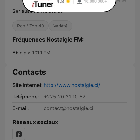
Sérieusement Décalée
Pop / Top 40
Variété
Fréquences Nostalgie FM:
Abidjan:
101.1 FM
Contacts
Site internet
http://www.nostalgie.ci/
Téléphone:
+225 20 21 10 52
E-mail:
contact@nostalgie.ci
Réseaux sociaux