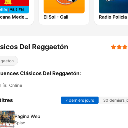
Tropicana Medellín
El Sol - Cali
sicos Del Reggaetón
gaeton
uences Clásicos Del Reggaetón:
lín:
Online
titres
7 derniers jours
30 derniers j
Pagina Web
Splac