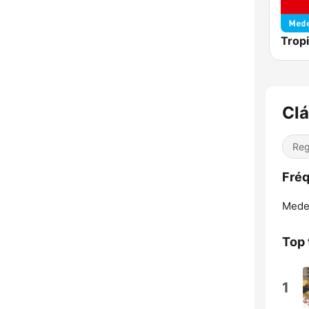
Clá
Reg
Fréq
Medel
Top 
1