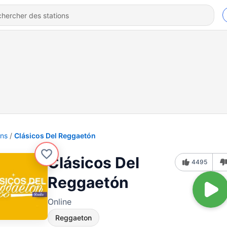
ons
Clásicos Del Reggaetón
Clásicos Del
4495
Reggaetón
Online
Reggaeton