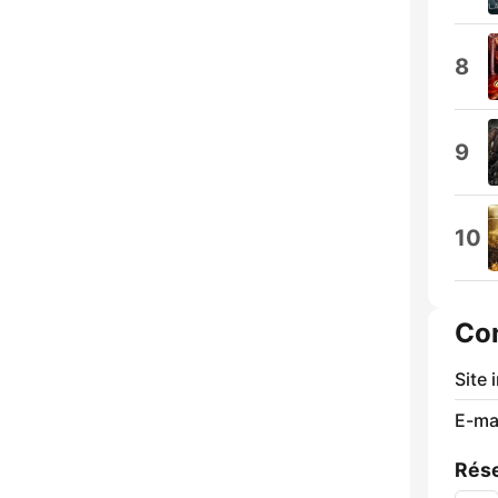
8
9
10
Co
Site 
E-mai
Rése