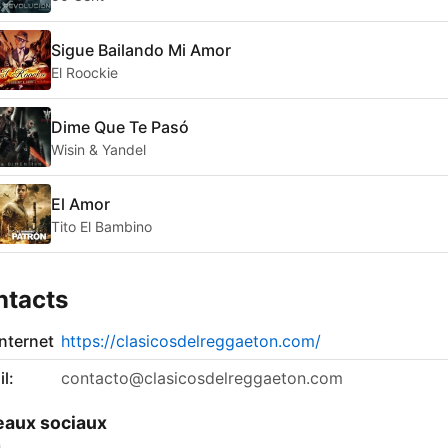
Sigue Bailando Mi Amor
El Roockie
Dime Que Te Pasó
Wisin & Yandel
El Amor
Tito El Bambino
ntacts
internet
https://clasicosdelreggaeton.com/
l:
contacto@clasicosdelreggaeton.com
aux sociaux