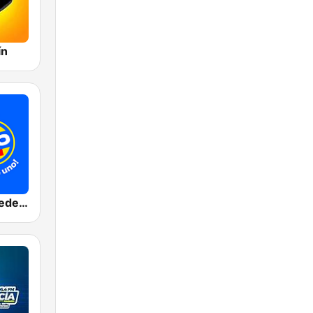
ín
Radio Uno Medellín