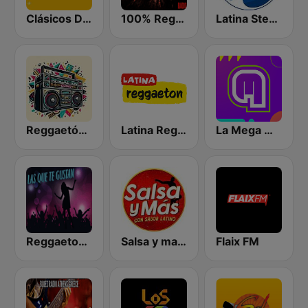
Clásicos Del Reggaetón
100% Reggaeton Radio
Latina Stereo
Reggaetón Clásicos
Latina Reggaeton
La Mega Medellin
Reggaeton Exitos de Hoy
Salsa y mas Cali
Flaix FM