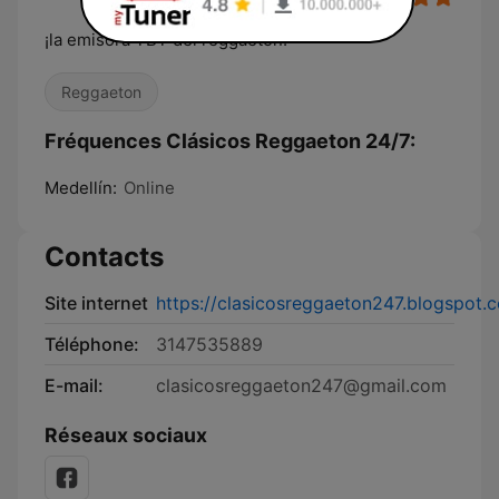
¡la emisora TBT del reggaeton!
Reggaeton
Fréquences Clásicos Reggaeton 24/7:
Medellín:
Online
Contacts
Site internet
https://clasicosreggaeton247.blogspot.
Téléphone:
3147535889
E-mail:
clasicosreggaeton247@gmail.com
Réseaux sociaux