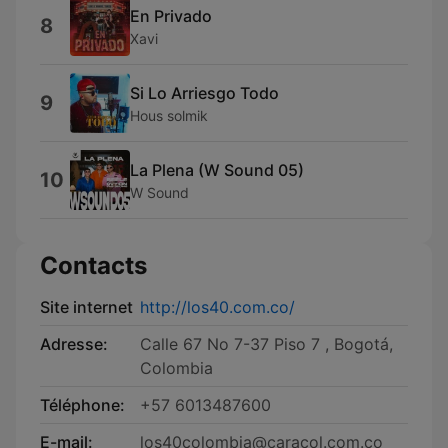
En Privado
8
Xavi
Si Lo Arriesgo Todo
9
Hous solmik
La Plena (W Sound 05)
10
W Sound
Contacts
Site internet
http://los40.com.co/
Adresse:
Calle 67 No 7-37 Piso 7 , Bogotá,
Colombia
Téléphone:
+57 6013487600
E-mail:
los40colombia@caracol.com.co