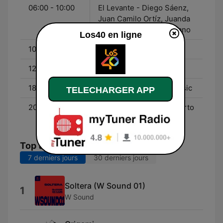
06:00 - 10:00
El Levante - Diego Sáenz,
Juan Camilo Ortíz, Juanda
Caribe y Valentina Lizcano
Los40 en ligne
10:00 - 12:00
Del 40 al 1
12:00 - 18:00
Música 40
18:00 - 20:00
WDM - World Dance Music
TELECHARGER APP
20:00 - 00:00
El Desorden - Con Roberto
Cardona
Top titres
7 derniers jours
30 derniers jours
Soltera (W Sound 01)
1
W Sound