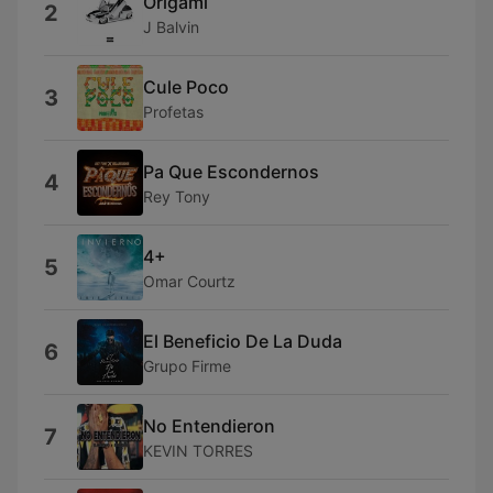
Origami
2
J Balvin
Cule Poco
3
Profetas
Pa Que Escondernos
4
Rey Tony
4+
5
Omar Courtz
El Beneficio De La Duda
6
Grupo Firme
No Entendieron
7
KEVIN TORRES