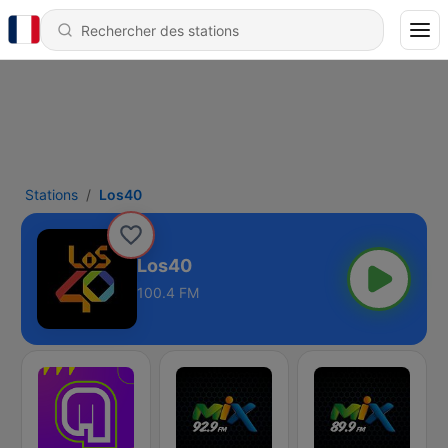
Stations
Los40
Los40
100.4 FM