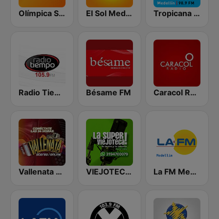
Olímpica Stereo - Medellín 104.9 FM
El Sol Medellín
Tropicana Medellín
Radio Tiempo Medellín
Bésame FM
Caracol Radio
Vallenata Stereo
VIEJOTECA "para Beber y Gozar"
La FM Medellín