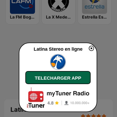
La FM Bogotá
La X Medellín
Estrella Estéreo
Latina Stereo en ligne
TELECHARGER APP
Latina Stereo