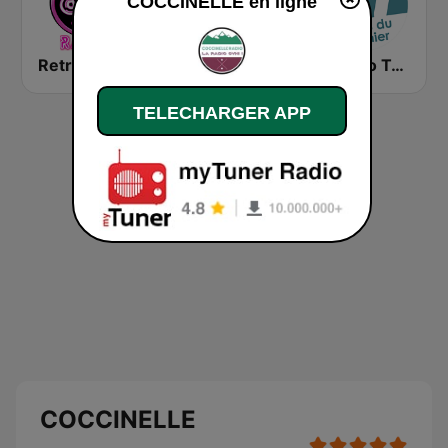
COCCINELLE en ligne
Retro 80s Club Radio
Radio Capsao Grande Lisboa
M Radio Tubes du Grenier
TELECHARGER APP
COCCINELLE