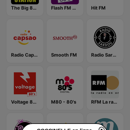
The Big 80s Station
Flash FM 80's
Hit FM
Radio Capsao Lyon
Smooth FM
Radio Sardou
Voltage 80's
M80 - 80's
RFM La radio en Or