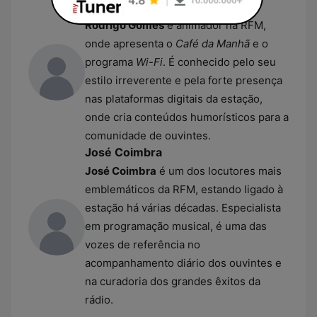
Rodrigo Gomes
Rodrigo Gomes
é animador na RFM,
onde apresenta o
Café da Manhã
e o
programa
Wi-Fi
. É conhecido pelo seu
estilo irreverente e pela forte presença
nas plataformas digitais da estação,
onde cria conteúdos humorísticos para a
comunidade de ouvintes.
José Coimbra
José Coimbra
é um dos locutores mais
emblemáticos da RFM, estando ligado à
estação há várias décadas. Especialista
em programação musical, é uma das
vozes de referência no
acompanhamento diário dos ouvintes e
na curadoria dos grandes êxitos da
rádio.