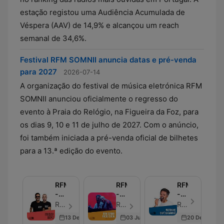
estação registou uma Audiência Acumulada de
Véspera (AAV) de 14,9% e alcançou um reach
semanal de 34,6%.
Festival RFM SOMNII anuncia datas e pré-venda
para 2027
2026-07-14
A organização do festival de música eletrónica RFM
SOMNII anunciou oficialmente o regresso do
evento à Praia do Relógio, na Figueira da Foz, para
os dias 9, 10 e 11 de julho de 2027. Com o anúncio,
foi também iniciada a pré-venda oficial de bilhetes
para a 13.ª edição do evento.
RFM
RFM
RFM
-
-
-
Fridayboyz
RFM
Nilton
RFM - Épisode 191
RFM - Épisode 85
RFM - Épisode 50
SOMNII
no
13 Dec 2024
03 Jun 2022
20 Dec 2019
Radio
Café