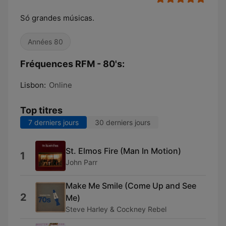
Só grandes músicas.
Années 80
Fréquences RFM - 80's:
Lisbon:
Online
Top titres
7 derniers jours
30 derniers jours
St. Elmos Fire (Man In Motion)
1
John Parr
Make Me Smile (Come Up and See
2
Me)
Steve Harley & Cockney Rebel