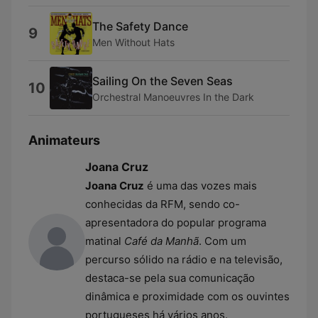
The Safety Dance
9
Men Without Hats
Sailing On the Seven Seas
10
Orchestral Manoeuvres In the Dark
Animateurs
Joana Cruz
Joana Cruz
é uma das vozes mais
conhecidas da RFM, sendo co-
apresentadora do popular programa
matinal
Café da Manhã
. Com um
percurso sólido na rádio e na televisão,
destaca-se pela sua comunicação
dinâmica e proximidade com os ouvintes
portugueses há vários anos.