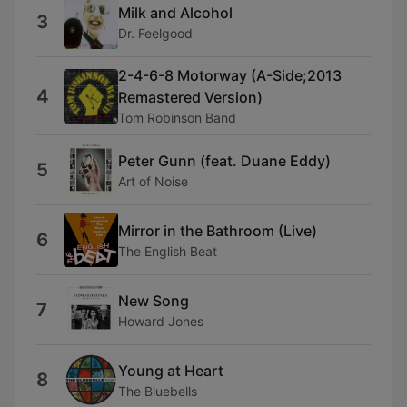
Milk and Alcohol
3
Dr. Feelgood
2-4-6-8 Motorway (A-Side;2013
4
Remastered Version)
Tom Robinson Band
Peter Gunn (feat. Duane Eddy)
5
Art of Noise
Mirror in the Bathroom (Live)
6
The English Beat
New Song
7
Howard Jones
Young at Heart
8
The Bluebells