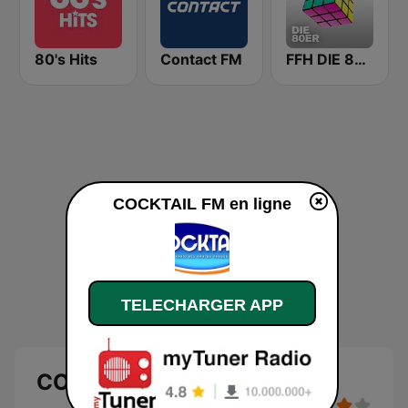
80's Hits
Contact FM
FFH DIE 80ER
COCKTAIL FM en ligne
TELECHARGER APP
COCKTAIL FM