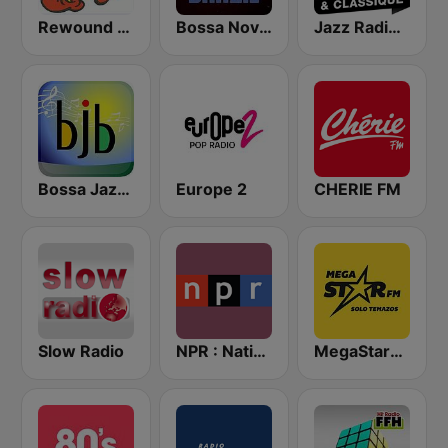
Rewound Radio
Bossa Nova Brazil
Jazz Radio Jazz & Classique
Bossa Jazz Brasil
Europe 2
CHERIE FM
Slow Radio
NPR : National Public Radio
MegaStarFM