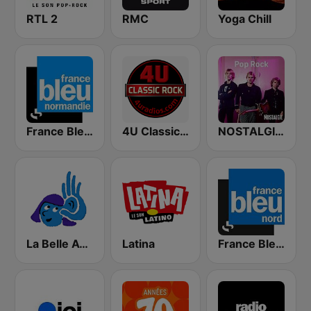
RTL 2
RMC
Yoga Chill
France Bleu Haute Normandie
4U Classic Rock
NOSTALGIE POP ROCK
La Belle Aventure
Latina
France Bleu Nord