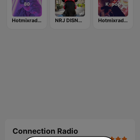
Hotmixradio 80's
NRJ DISNEY HITS
Hotmixradio K-pop
Connection Radio