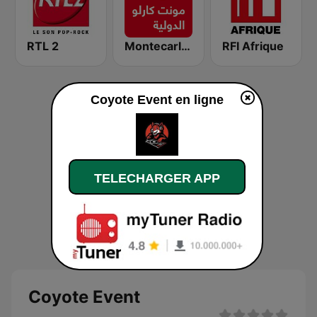
RTL 2
Montecarlo al doualiya (مونت كارلو الدولية)
RFI Afrique
Coyote Event en ligne
TELECHARGER APP
Coyote Event