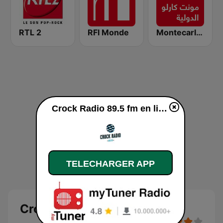
RTL 2
RFI Monde
Montecarlo al doualiya (مونت كارلو الدولية)
Crock Radio 89.5 fm en ligne
TELECHARGER APP
Crock Radio 89.5 fm