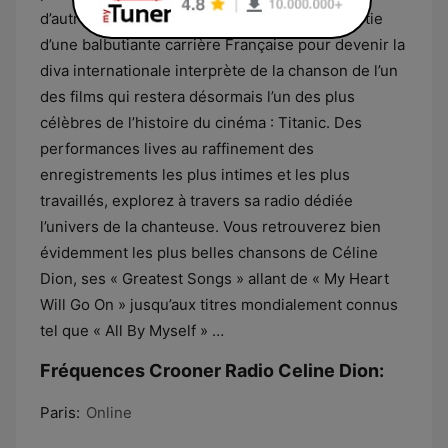
d’autres artistes célèbres, Céline Dion est partie
d’une balbutiante carrière Française pour devenir la
diva internationale interprète de la chanson de l’un
des films qui restera désormais l’un des plus
célèbres de l’histoire du cinéma : Titanic. Des
performances lives au raffinement des
enregistrements les plus intimes et les plus
travaillés, explorez à travers sa radio dédiée
l’univers de la chanteuse. Vous retrouverez bien
évidemment les plus belles chansons de Céline
Dion, ses « Greatest Songs » allant de « My Heart
Will Go On » jusqu’aux titres mondialement connus
tel que « All By Myself » …
Fréquences Crooner Radio Celine Dion:
Paris:
Online